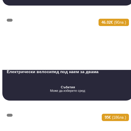
46.02€
(90лв.)
Електрически велосипед под наем за двама
Събития
Може да изберете сред:
95€
(186лв.)