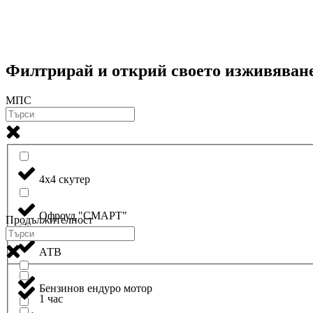
Филтрирай и открий своето изживяван
МПС
4х4 скутер
Oфроуд "СМАРТ"
Продължителност
АТВ
Бензинов ендуро мотор
1 час