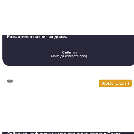
Романтичен пикник за двама
Събития
Може да изберете сред:
87.43€
(171лв.)
Добавете шофиране на модифициран офроуд Смарт