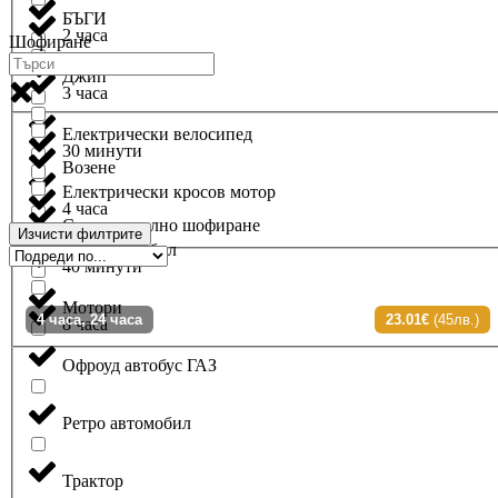
БЪГИ
2 часа
Шофиране
Джип
3 часа
Електрически велосипед
30 минути
Возене
Електрически кросов мотор
4 часа
Самостоятелно шофиране
Изчисти филтрите
Лек автомобил
40 минути
Мотори
4 часа, 24 часа
23.01€
(45лв.)
8 часа
Офроуд автобус ГАЗ
Ретро автомобил
Трактор