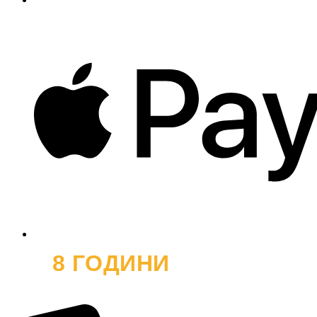
8 ГОДИНИ
ОФРОУД
и хиляди усмивки