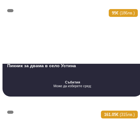
95€
(186лв.)
Пикник за двама в село Устина
Събития
Може да изберете сред:
161.05€
(315лв.)