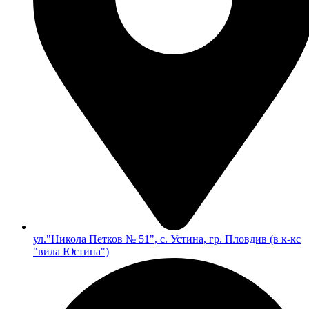
ул."Никола Петков № 51", с. Устина, гр. Пловдив (в к-кс
"вила Юстина")