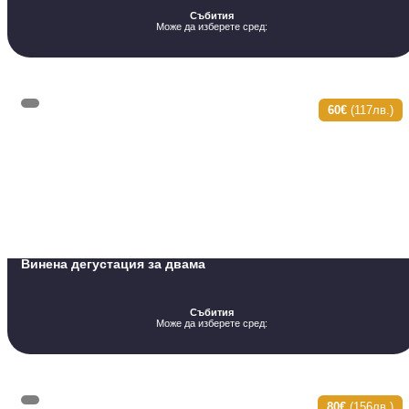
Събития
Може да изберете сред:
60€
(117лв.)
Винена дегустация за двама
Събития
Може да изберете сред:
80€
(156лв.)