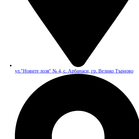
ул."Новите лозя" № 4, с. Арбанаси, гр. Велико Търново