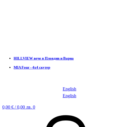
HILLVIEW вече в Пловдив и Варна
MIA Four - 4х4 скутер
English
English
0,00
€
/ 0,00 лв.
0