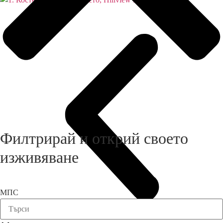
Филтрирай и открий своето
изживяване
МПС