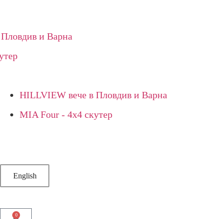
ловдив и Варна
тер
HILLVIEW вече в Пловдив и Варна
MIA Four - 4х4 скутер
English
0