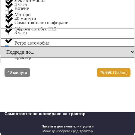
Лек автомобил
4 часа
Возене
Мотори
40 минути
Самостоятелно шофиране
Офроуд автобус ГАЗ
8 часа
Ретро автомобил
Трактор
40 минути
76.69€
(150лв.)
Самостоятелно шофиране на трактор
Пакети и допълнителни услуги
Може да изберете сред:
Трактор