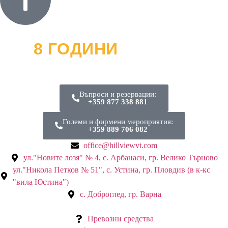
8 ГОДИНИ
ОФРОУД
и хиляди усмивки
Въпроси и резервации:
+359 877 338 881
Големи и фирмени мероприятия:
+359 889 706 082
office@hillviewvt.com
ул."Новите лозя" № 4, с. Арбанаси, гр. Велико Търново
ул."Никола Петков № 51", с. Устина, гр. Пловдив (в к-кс
"вила Юстина")
с. Доброглед, гр. Варна
Превозни средства