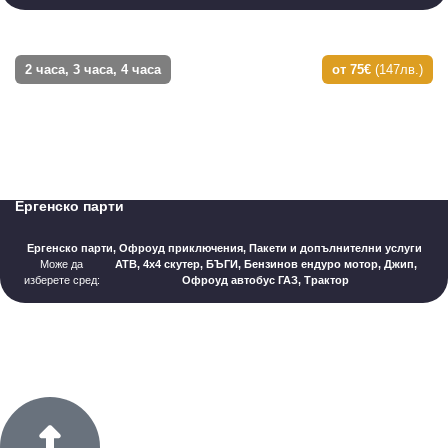
2 часа, 3 часа, 4 часа
от 75€
(147лв.)
Ергенско парти
Ергенско парти
,
Офроуд приключения
,
Пакети и допълнителни услуги
Може да
АТВ, 4х4 скутер, БЪГИ, Бензинов ендуро мотор, Джип,
изберете сред:
Офроуд автобус ГАЗ, Трактор