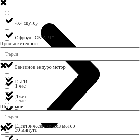
4х4 скутер
Oфроуд "СМАРТ"
Продължителност
АТВ
Бензинов ендуро мотор
БЪГИ
1 час
Джип
2 часа
Шофиране
Електрически велосипед
3 часа
Електрически кросов мотор
30 минути