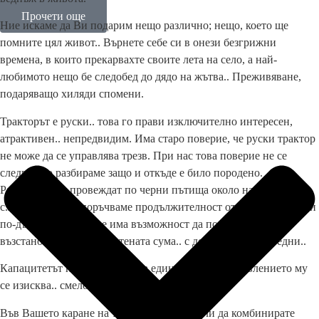
Прочети още
Ние искаме да Ви подарим нещо различно; нещо, което ще
помните цял живот.. Върнете себе си в онези безгрижни
времена, в които прекарвахте своите лета на село, а най-
любимото нещо бе следобед до дядо на жътва.. Преживяване,
подаряващо хиляди спомени.
Тракторът е руски.. това го прави изключително интересен,
атрактивен.. непредвидим. Има старо поверие, че руски трактор
не може да се управлява трезв. При нас това поверие не се
следва.. но разбираме защо и откъде е било породено.
Разходките се провеждат по черни пътища около нашата база в
с.Арбанаси. Препоръчваме продължителност от 40 минути. При
по-дълго времетраене има възможност да поискате пълно
възстановяване на заплатената сума.. с допълнителни вредни..
Капацитетът на машината е за един човек. За управлението му
се изисква.. смелост.
Във Вашето каране на трактор, бихте могли да комбинирате