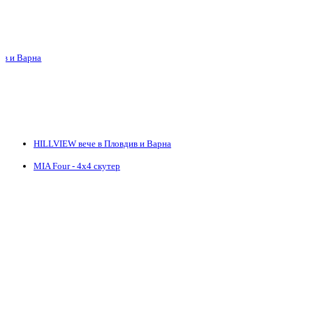
 и Варна
HILLVIEW вече в Пловдив и Варна
MIA Four - 4х4 скутер