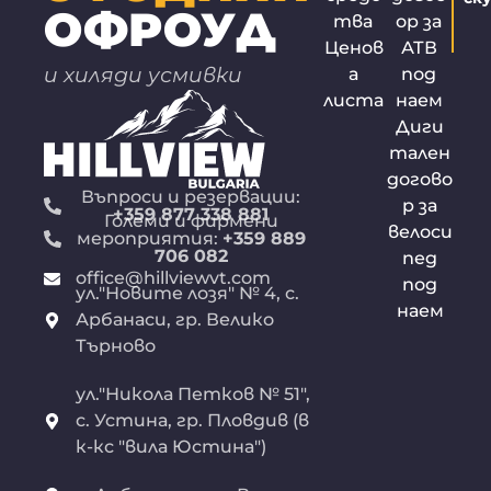
работилници,
ОФРОУД
тва
ор за
както и родната
Ценов
АТВ
къща на Емилиян
и хиляди усмивки
а
под
Станев.
Друга
листа
наем
автентична
Диги
локация, запазила
тален
образа и духа си
догово
през годините е
Въпроси и резервации:
р за
+359 877 338 881
старинната
Големи и фирмени
велоси
мероприятия:
+359 889
улица Гурко.
706 082
пед
Преживейте
office@hillviewvt.com
под
романтичната
ул."Новите лозя" № 4, с.
наем
атмосфера на
Арбанаси, гр. Велико
Възраждането.
Търново
Насладете се на
красивата
ул."Никола Петков № 51",
панорамна гледка,
с. Устина, гр. Пловдив (в
която паметник
к-кс "вила Юстина")
“Асеневци” ще
разкрие пред вас.