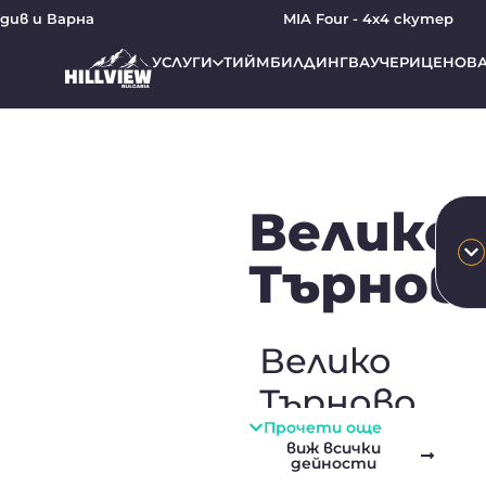
ив и Варна
MIA Four - 4х4 скутер
УСЛУГИ
ТИЙМБИЛДИНГ
ВАУЧЕРИ
ЦЕНОВА
Велико
Търнов
Велико
Търново
Прочети още
забележит
виж всички
дейности