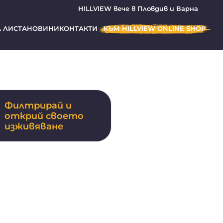
HILLVIEW вече в Пловдив и Варна
 ЛИСТА
НОВИНИ
КОНТАКТИ
КЪМ HILLVIEW ONLINE SHOP
Филтрирай и
открий своето
о
изживяване
елности