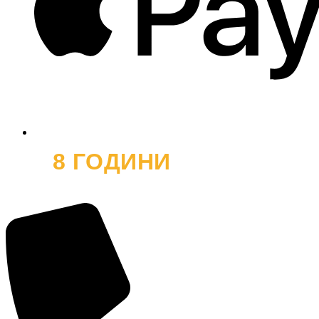
8 ГОДИНИ
ОФРОУД
и хиляди усмивки