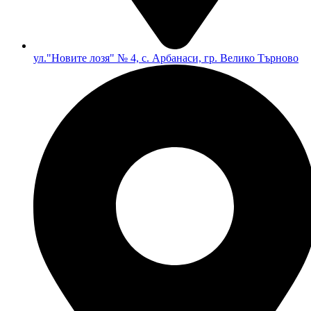
ул."Новите лозя" № 4, с. Арбанаси, гр. Велико Търново