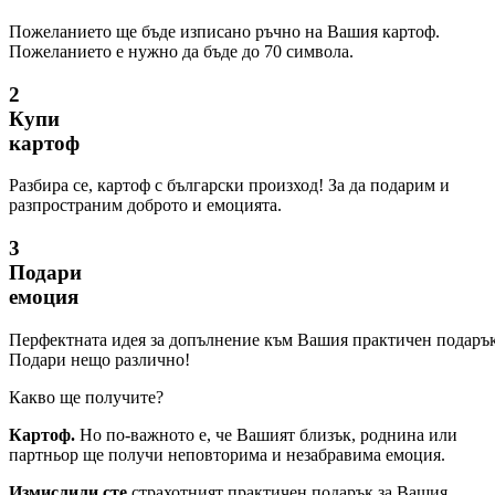
Пожеланието ще бъде изписано ръчно на Вашия картоф.
Пожеланието е нужно да бъде до 70 символа.
2
Купи
картоф
Разбира се, картоф с български произход! За да подарим и
разпространим доброто и емоцията.
3
Подари
емоция
Перфектната идея за допълнение към Вашия практичен подаръ
Подари нещо различно!
Какво ще получите?
Картоф.
Но по-важното е, че Вашият близък, роднина или
партньор ще получи неповторима и незабравима емоция.
Измислили сте
страхотният практичен подарък за Вашия