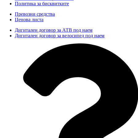
Политика за бисквитките
Превозни средства
Ценова листа
Дигитален договор за АТВ под наем
Дигитален договор за велосипед под наем