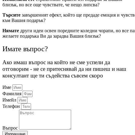
близък, но все още чувствате, че нещо липсва?
Търсите
завършеният ефект, който ще предаде емоция и чувств
към Вашия подарък?
Нямате
други идеи освен поредните коледни чорапи, но все па
желаете подаръка Ви да зарадва Вашия близък?
Имате въпрос?
Ако имаш въпрос на който не сме успели да
отговорим - не се притеснявай да ни пишеш и наш
консултант ще ти съдейства съвсем скоро
Име
Фамилия
Имейл
Телефон
Въпрос
Изпращане