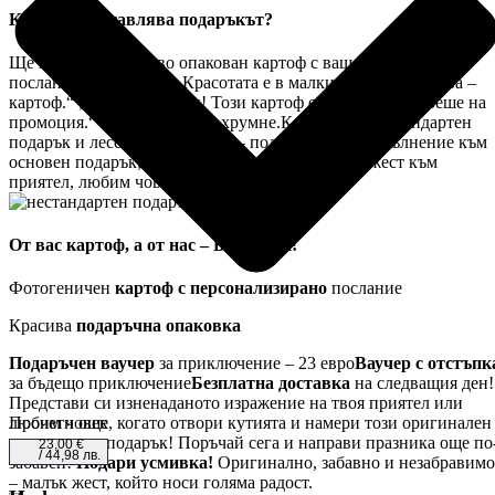
Какво представлява подаръкът?
Ще получите красиво опакован картоф с ваше специално
послание. Например: „Красотата е в малките неща… затова –
картоф.“ „Честит празник! Този картоф е специален — беше на
промоция.“ или каквото ви хрумне.Картофът е нестандартен
подарък и лесен за споделяне – подходящ е за: допълнение към
основен подарък; забавна изненада; необичаен жест към
приятел, любим човек или колега.
От вас картоф, а от нас – БОНУСИ!
Фотогеничен
картоф с персонализирано
послание
Красива
подаръчна опаковка
Подаръчен ваучер
за приключение – 23 евро
Ваучер с отстъпк
за бъдещо приключение
Безплатна доставка
на следващия ден!
Представи си изненаданото изражение на твоя приятел или
Прочети още
любим човек, когато отвори кутията и намери този оригинален
и неочакван подарък! Поръчай сега и направи празника още по
23,00
€
/ 44,98 лв.
забавен!
Подари усмивка!
Оригинално, забавно и незабравимо
– малък жест, който носи голяма радост.