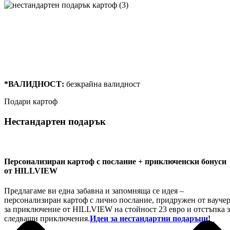
Подари картоф - нестандартен подарък
От:
До:
Пожелание / Съобщение:
*ВАЛИДНОСТ:
безкрайна
валидност
Подари
картоф
Нестандартен подарък
Персонализиран картоф с послание + приключенски бонуси
от HILLVIEW
Предлагаме ви една забавна и запомняща се идея –
персонализиран картоф с лично послание, придружен от вауче
за приключение от HILLVIEW на стойност 23 евро и отстъпка з
следващи приключения.
Идеи за нестандартни подаръци
!