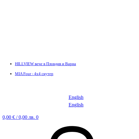
HILLVIEW вече в Пловдив и Варна
MIA Four - 4х4 скутер
English
English
0,00
€
/ 0,00 лв.
0