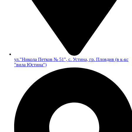
ул."Никола Петков № 51", с. Устина, гр. Пловдив (в к-кс
"вила Юстина")