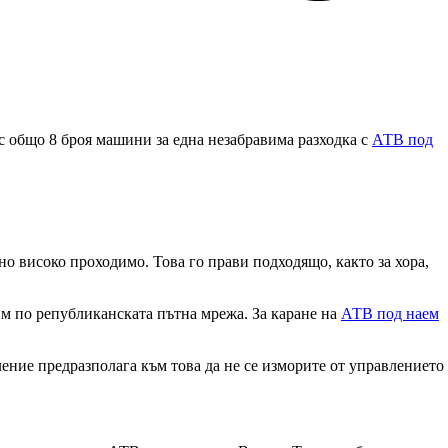
 с общо 8 броя машини за една незабравима разходка с
АТВ под
о високо проходимо. Това го прави подходящо, както за хора,
им по републиканската пътна мрежа. За каране на
АТВ под наем
ление предразполага към това да не се изморите от управлението