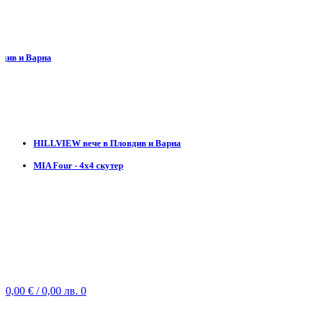
 Варна
HILLVIEW вече в Пловдив и Варна
MIA Four - 4х4 скутер
УСЛУГИ
ТИЙМБИЛДИНГ
ВАУЧЕРИ
ЦЕНОВА ЛИСТА
НОВИНИ
КОНТАКТ
Профил
Резервации
0,00
€
/ 0,00 лв.
0