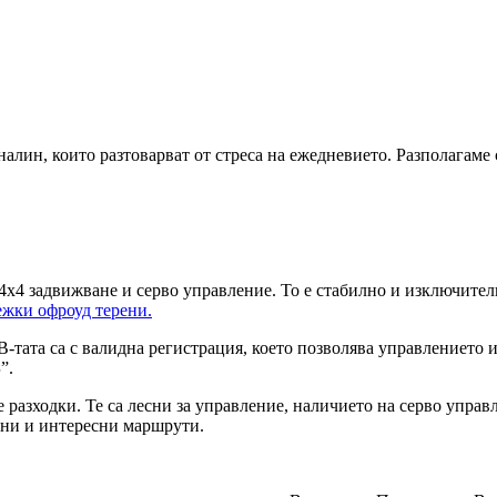
алин, които разтоварват от стреса на ежедневието. Разполагаме
4х4 задвижване и серво управление. То е стабилно и изключителн
ежки офроуд терени.
В-тата са с валидна регистрация, което позволява управлението 
”.
 разходки. Те са лесни за управление, наличието на серво управ
ечни и интересни маршрути.