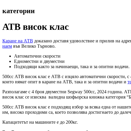
категории
АТВ висок клас
Каране на АТВ
доказано доставя удоволствие и прилив на адрен
наем
във Велико Търново.
Автоматични скорости
Едноместни и двуместни
Подходящи както за начинаещи, така и за опитни водачи.
500сс АТВ висок клас е АТВ с изцяло автоматични скорости, с 
които нямат опит в каране на АТВ, така и за опитни водачи и
т
Разполагаме с 4 броя двуместни Segway 500сс, 2024 година. АТ
висок клас се изисква валидна шофьорска книжка категория “Б
500сс АТВ висок клас е подходящ избор за всяка една от нашите
им, високо проходими са, което позволява достигнаето до дал
Капацитетът на машините е до 200кг.