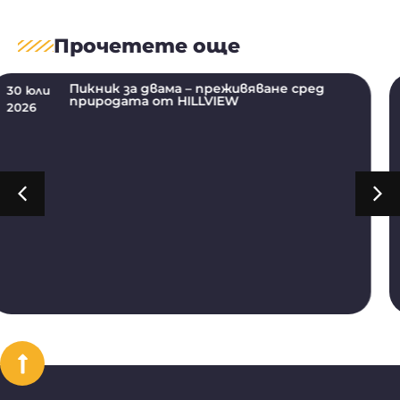
Прочетете още
Ергенско парти във Велико Търново,
15 юли
Пловдив и Варна от HILLVIEW
2026