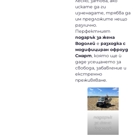
лесно, затова, ако
искате да ги
изненадате, трябва да
им предложите нещо
различно.
Перфектният
подарък за жена
Водолей
е
разходка с
модифициран офроуд
Смарт
,
която ще ѝ
даде усещането за
свобода, забавление и
екстремно
преживяване.
подарък
за жена
водолей