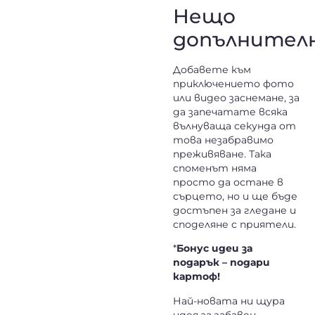
Нещо
допълнител
Добавете към
приключението фото
или видео заснемане, за
да запечатате всяка
вълнуваща секунда от
това незабравимо
преживяване. Така
споменът няма
просто да остане в
сърцето, но и ще бъде
достъпен за гледане и
споделяне с приятели.
*
Бонус идеи за
подарък – подари
картоф!
Най-новата ни щура
идея за забавен