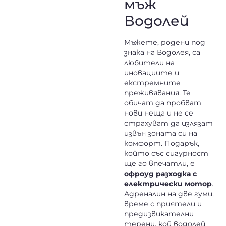
мъж
Водолей
Мъжете, родени под
знака на Водолея, са
любители на
иновациите и
екстремните
преживявания. Те
обичат да пробват
нови неща и не се
страхуват да излязат
извън зоната си на
комфорт. Подарък,
който със сигурност
ще го впечатли, е
офроуд разходка с
електрически мотор
.
Адреналин на две гуми,
време с приятели и
предизвикателни
терени, кой водолей