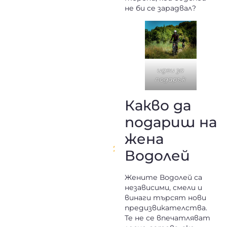
не би се зарадвал?
идеи за
подарък
Какво да
подариш на
жена
Водолей
Жените Водолей са
независими, смели и
винаги търсят нови
предизвикателства.
Те не се впечатляват