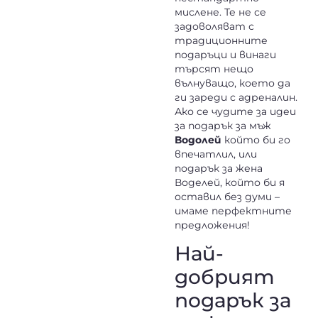
мислене. Те не се
задоволяват с
традиционните
подаръци и винаги
търсят нещо
вълнуващо, което да
ги зареди с адреналин.
Ако се чудите за идеи
за подарък за мъж
Водолей
който би го
впечатлил, или
подарък за жена
Воделей, който би я
оставил без думи –
имаме перфектните
предложения!
Най-
добрият
подарък за