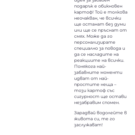
подарък е обикновен
картоф
! Той е толкова
неочакван, че всички
ще останат без думи
или ще се пръснат от
смях. Може да го
персонализирате
специално за повода и
да се насладите на
реакциите на всички.
Понякога най-
забавните моменти
идват от най-
простите неща –
този картоф със
сигурност ще остави
незабравим спомен.
Зарадвай водолейте в
живота си, те го
заслужават!