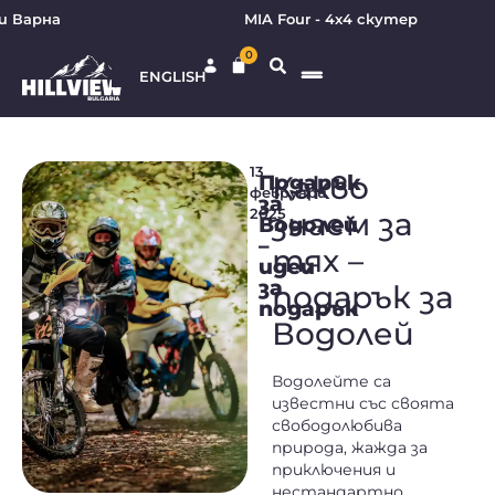
 Варна
MIA Four - 4х4 скутер
0
ENGLISH
13
Подарък
Какво
февруари
за
2025
знаем за
Водолей
–
тях –
идеи
за
подарък за
подарък
Водолей
Водолейте са
известни със своята
свободолюбива
природа, жажда за
приключения и
нестандартно