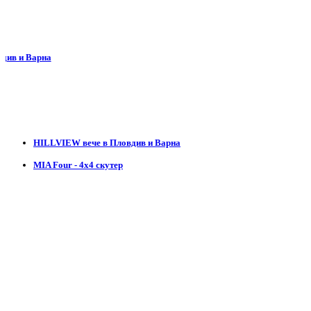
и Варна
HILLVIEW вече в Пловдив и Варна
MIA Four - 4х4 скутер