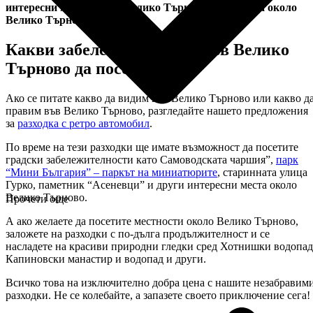
интересни места около Велико Търново, местности около
Велико Търново
Какви забележителности във Велико
Търново да посетим?
Ако се питате какво да видим във Велико Търново или какво д
правим във Велико Търново, разгледайте нашето предложения
за
разходка с ретро автомобил
.
По време на тези разходки ще имате възможност да посетите
градски забележителности като Самоводската чаршия”,
парк
“Мини България” – паркът на миниатюрите
, старинната улица
Гурко, паметник “Асеневци” и други интересни места около
Велико Търново.
Прочети още
А ако желаете да посетите местности около Велико Търново,
заложете на разходки с по-дълга продължителност и се
насладете на красиви природни гледки сред Хотнишки водопад
Капиновски манастир и водопад и други.
Всичко това на изключително добра цена с нашите незабравим
разходки. Не се колебайте, а запазете своето приключение сега!