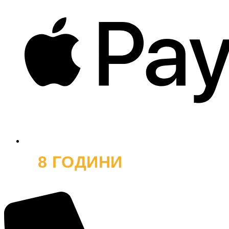
8 ГОДИНИ
ОФРОУД
и хиляди усмивки