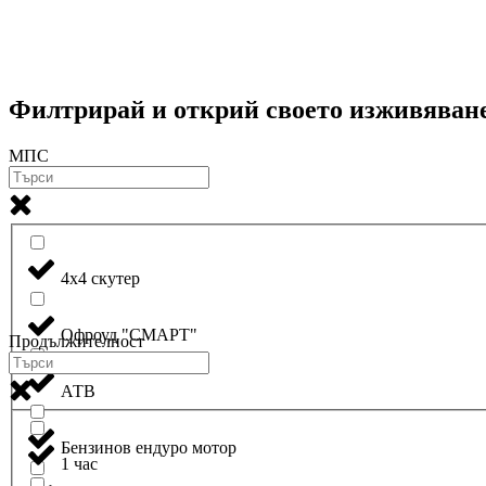
Филтрирай и открий своето изживяван
МПС
4х4 скутер
Oфроуд "СМАРТ"
Продължителност
АТВ
Бензинов ендуро мотор
1 час