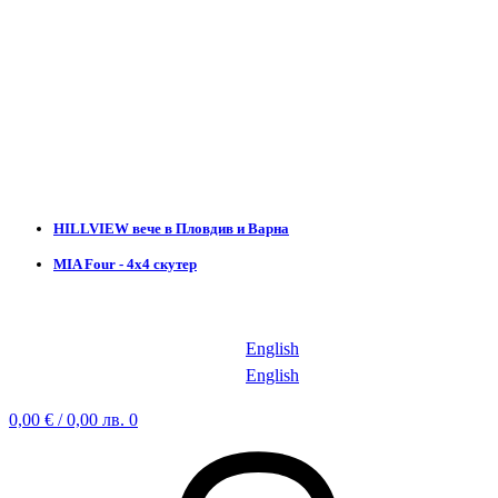
HILLVIEW вече в Пловдив и Варна
MIA Four - 4х4 скутер
English
English
0,00
€
/ 0,00 лв.
0