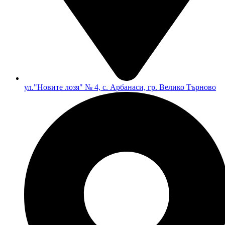
ул."Новите лозя" № 4, с. Арбанаси, гр. Велико Търново