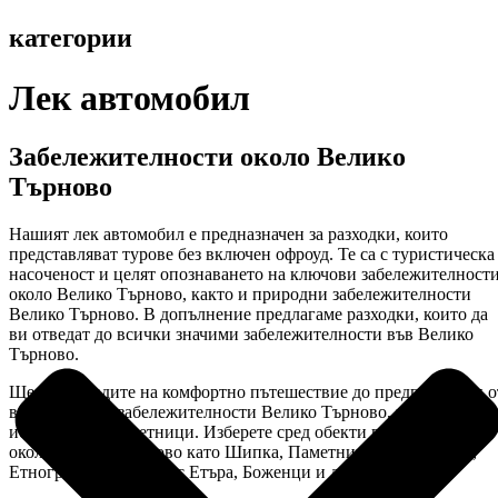
категории
Лек автомобил
Забележителности около Велико
Търново
Нашият лек автомобил е предназначен за разходки, които
представляват турове без включен офроуд. Те са с туристическа
насоченост и целят опознаването на ключови забележителност
около Велико Търново, както и природни забележителности
Велико Търново. В допълнение предлагаме разходки, които да
ви отведат до всички значими забележителности във Велико
Търново.
Ще се насладите на комфортно пътешествие до предпочитани о
вас природни забележителности Велико Търново, културно-
исторически паметници. Изберете сред обекти в местности
около Велико Търново като Шипка, Паметникът “Бузлуджа”,
Етнографски комплекс Етъра, Боженци и други.