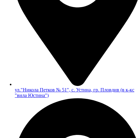
ул."Никола Петков № 51", с. Устина, гр. Пловдив (в к-кс
"вила Юстина")