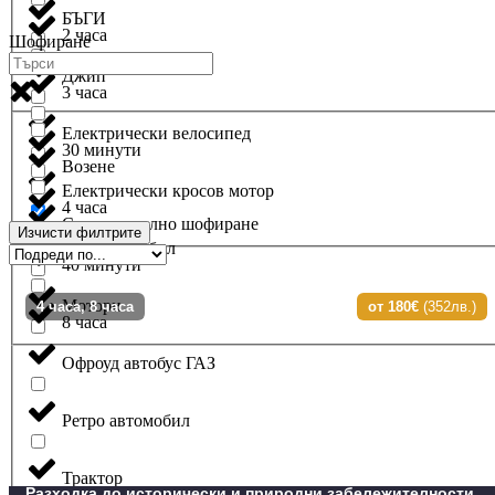
БЪГИ
2 часа
Шофиране
Джип
3 часа
Електрически велосипед
30 минути
Возене
Електрически кросов мотор
4 часа
Самостоятелно шофиране
Изчисти филтрите
Лек автомобил
40 минути
Мотори
4 часа, 8 часа
от 180€
(352лв.)
8 часа
Офроуд автобус ГАЗ
Ретро автомобил
Трактор
Разходка до исторически и природни забележителности