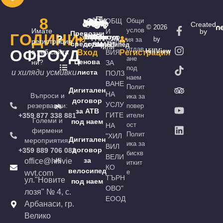
8
ОБЩ
Общи
Created
© 2026
услов
Имате
И
by
Превозни
ГОДИНИ
АТВ
4х4
Бъги
Мотор
Джип
Офроуд
Трактор
Ел.
by
ия за
регистрация
УСЛО
средства
скутер
SMART
велосипед
или
отдав
ОФРОУД
HillView
в уеб сайта
Вход
ВИЯ
Регистрация
ане
Ценова
ни?
ЗА
под
и хиляди усмивки
листа
ПОЛЗ
наем
ВАНЕ
Полит
Дигитален
НА
Въпроси и
ика за
договор
УСЛУ
резервации:
повер
за АТВ
ГИТЕ
+359 877 338 881
ителн
Големи и
под наем
ост
НА
фирмени
Полит
"ХИЛ
Дигитален
мероприятия:
ика за
ВИЛ
договор
+359 889 706 082
бискв
ВЕЛИ
за
office@hillvie
иткит
КО
велосипед
е
wvt.com
ТЪРН
ул."Новите
под наем
ОВО"
лозя" № 4, с.
ЕООД
Арбанаси, гр.
Велико