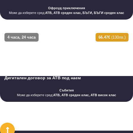
една машина, която сте резервирали.
НАТИСНЕТЕ ТУК ЗА “ОФРОУД РАЗХОДКА С АТВ”
Офроуд приключения
Може да изберете сред:
АТВ, АТВ среден клас, БЪГИ, БЪГИ среден клас
4 часа, 24 часа
66.47€
(130лв.)
Дигитален договор за АТВ под наем
Събития
Може да изберете сред:
АТВ, АТВ среден клас, АТВ висок клас