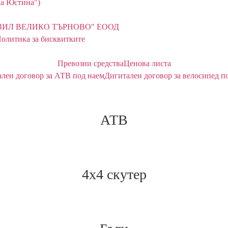
ила Юстина")
ВИЛ ВЕЛИКО ТЪРНОВО" ЕООД
олитика за бисквитките
Превозни средства
Ценова листа
лен договор за АТВ под наем
Дигитален договор за велосипед п
АТВ
4х4 скутер