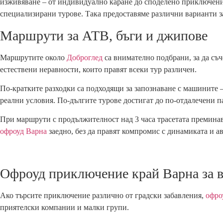
изживяване – от индивидуално каране до споделено приключени
специализирани турове. Така предоставяме различни варианти з
Маршрути за АТВ, бъги и джипове
Маршрутите около
Доброглед
са внимателно подбрани, за да съч
естествени неравности, които правят всеки тур различен.
По-кратките разходки са подходящи за запознаване с машините –
реални условия. По-дългите турове достигат до по-отдалечени 
При маршрути с продължителност над 3 часа трасетата преминав
офроуд Варна
заедно, без да правят компромис с динамиката и а
Офроуд приключение край Варна за 
Ако търсите приключение различно от градски забавления,
офро
приятелски компании и малки групи.