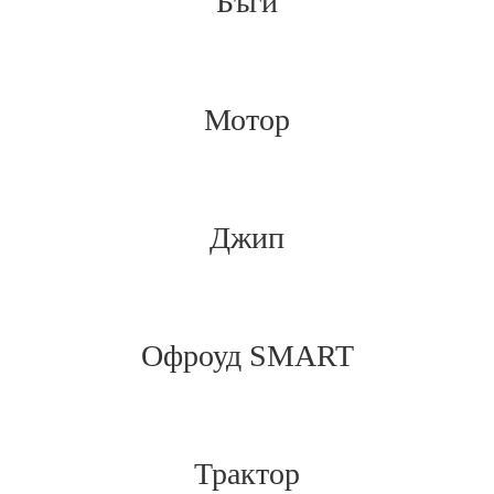
Бъги
Мотор
Джип
Офроуд SMART
Трактор