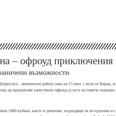
а – офроуд приключения н
раничени възможности
броглед – живописен район само на 15 мин. с кола от Варна, из
межа да предлагаме качествени офроуд услуги на повече локации 
aris 1000 кубика, както и джипове, подходящи за по-групови и 