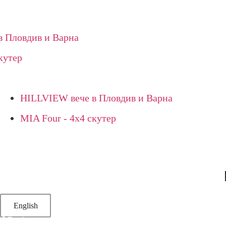
овдив и Варна
ер
HILLVIEW вече в Пловдив и Варна
MIA Four - 4х4 скутер
УСЛУГИ
ТИЙМБИЛДИНГ
ВАУЧЕРИ
ЦЕНОВА ЛИСТА
НОВИНИ
КОНТАКТИ
English
Профил