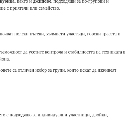
 кубика
, както и
джипове
, подходящи за по-групови и
ие с приятели или семейство.
лючват полски пътеки, хълмисти участъци, горски трасета и
възможност да усетите контрола и стабилността на техниката в
йона.
ете са отличен избор за групи, които искат да изживеят
то е подходящо за индивидуални участници, двойки,