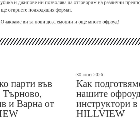
кубика и джипове ни позволява да отговорим на различни предпо
 ще откриете подходящия формат.
 Очакваме ви за нови доза емоции и още много офроуд!
30 юни 2026
ко парти във
Как подготвям
 Търново,
нашите офроу
в и Варна от
инструктори в
IEW
HILLVIEW