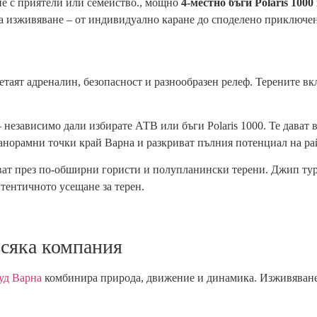
е с приятели или семейство., мощно
4-местно бъги Polaris 1000
а изживяване – от индивидуално каране до споделено приключен
етаят адреналин, безопасност и разнообразен релеф. Терените вк
 независимо дали избирате АТВ или бъги Polaris 1000. Те дават 
панорамни точки край Варна и разкриват пълния потенциал на ра
ат през по-обширни гористи и полупланински терени. Джип туров
втентичното усещане за терен.
всяка компания
уд Варна
комбинира природа, движение и динамика. Изживяване