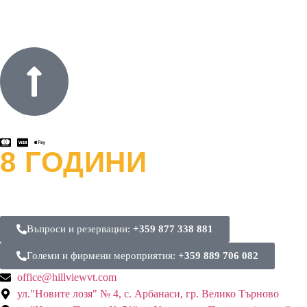
8 ГОДИНИ
ОФРОУД
и хиляди усмивки
Въпроси и резервации:
+359 877 338 881
Големи и фирмени мероприятия:
+359 889 706 082
office@hillviewvt.com
ул."Новите лозя" № 4, с. Арбанаси, гр. Велико Търново