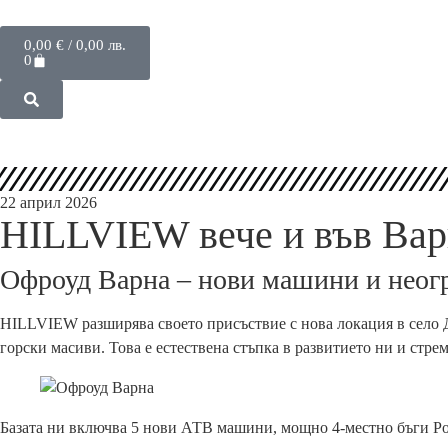
Резервации
0,00
€
/ 0,00 лв.
0
22 април 2026
HILLVIEW вече и във Варн
Офроуд Варна – нови машини и неог
HILLVIEW разширява своето присъствие с нова локация в село До
горски масиви. Това е естествена стъпка в развитието ни и стре
Базата ни включва 5 нови АТВ машини, мощно 4-местно бъги Pol