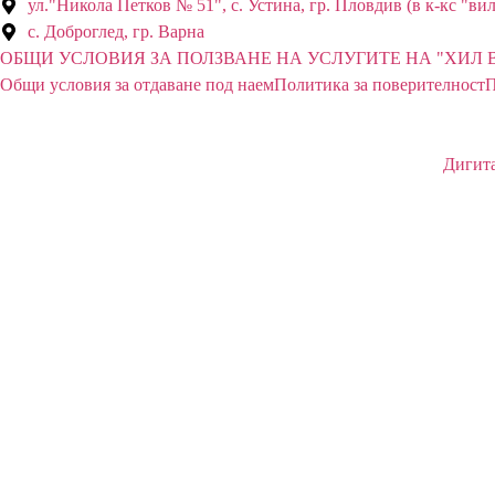
ул."Никола Петков № 51", с. Устина, гр. Пловдив (в к-кс "в
с. Доброглед, гр. Варна
ОБЩИ УСЛОВИЯ ЗА ПОЛЗВАНЕ НА УСЛУГИТЕ НА "ХИЛ 
Общи условия за отдаване под наем
Политика за поверителност
П
Дигита