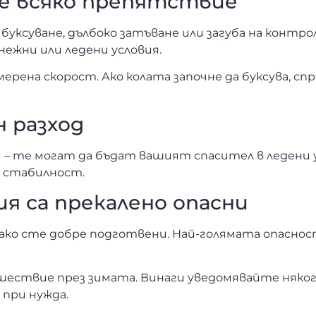
те всяко препятствие
уксуване, дълбоко затъване или загуба на контро
нежни или ледени условия.
мерена скорост. Ако колата започне да буксува, 
н разход
и – те могат да бъдат вашият спасител в ледени 
а стабилност.
я са прекалено опасни
 ако сте добре подготвени. Най-голямата опаснос
шествие през зимата. Винаги уведомявайте няко
 при нужда.