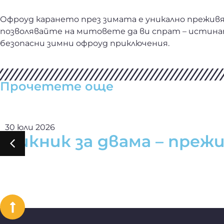
Офроуд карането през зимата е уникално преживяв
позволявайте на митовете да ви спрат – истина
безопасни зимни офроуд приключения.
Прочетете още
30 юли 2026
Пикник за двама – преж