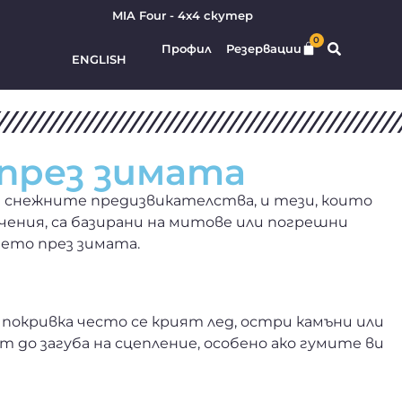
MIA Four - 4х4 скутер
0
Профил
Резервации
ENGLISH
през зимата
ие снежните предизвикателства, и тези, които
ения, са базирани на митове или погрешни
ето през зимата.
покривка често се крият лед, остри камъни или
до загуба на сцепление, особено ако гумите ви