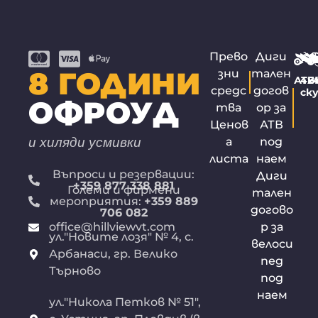
Прево
Диги
8 ГОДИНИ
зни
тален
АТВ
4х
Б
средс
догов
ск
ОФРОУД
тва
ор за
Ценов
АТВ
и хиляди усмивки
а
под
листа
наем
Въпроси и резервации:
Диги
+359 877 338 881
Големи и фирмени
тален
мероприятия:
+359 889
догово
706 082
office@hillviewvt.com
р за
ул."Новите лозя" № 4, с.
велоси
Арбанаси, гр. Велико
пед
Търново
под
наем
ул."Никола Петков № 51",