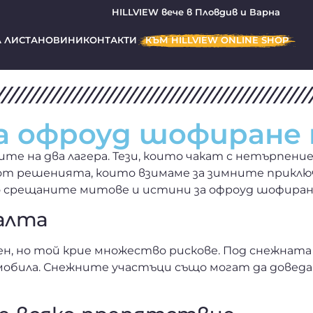
HILLVIEW вече в Пловдив и Варна
 ЛИСТА
НОВИНИ
КОНТАКТИ
КЪМ HILLVIEW ONLINE SHOP
а офроуд шофиране 
ите на два лагера. Тези, които чакат с нетърпен
от решенията, които взимаме за зимните приключ
о срещаните митове и истини за офроуд шофиран
алта
н, но той крие множество рискове. Под снежната 
била. Снежните участъци също могат да доведат 