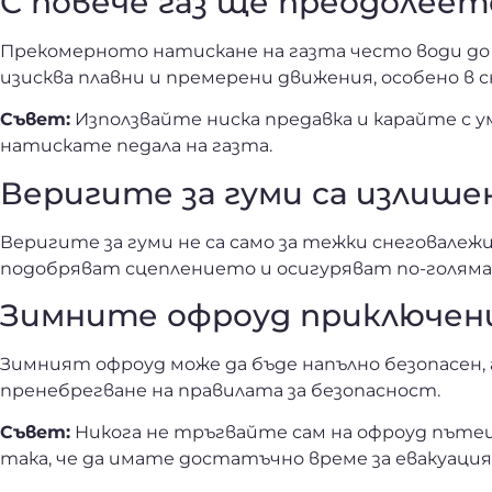
С повече газ ще преодолее
Прекомерното натискане на газта често води до б
изисква плавни и премерени движения, особено в с
Съвет:
Използвайте ниска предавка и карайте с у
натискате педала на газта.
Веригите за гуми са излише
Веригите за гуми не са само за тежки снеговалеж
подобряват сцеплението и осигуряват по-голям
Зимните офроуд приключени
Зимният офроуд може да бъде напълно безопасен,
пренебрегване на правилата за безопасност.
Съвет:
Никога не тръгвайте сам на офроуд пъте
така, че да имате достатъчно време за евакуация