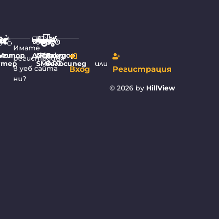
Имате
4
ъги
Мотор
Джип
Офроуд
Трактор
Ел.
регистрация
или
утер
SMART
велосипед
в уеб сайта
Вход
Регистрация
ни?
© 2026 by
HillView