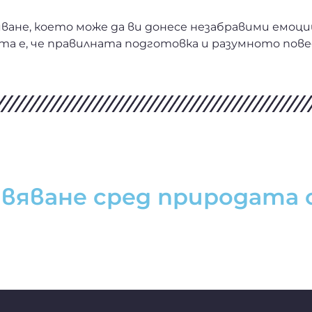
ане, което може да ви донесе незабравими емоции
та е, че правилната подготовка и разумното пов
ивяване сред природата