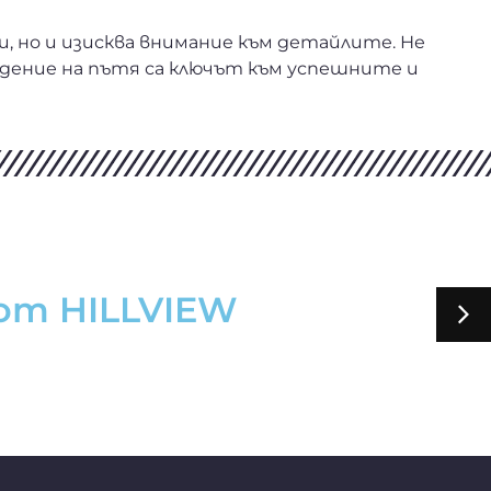
, но и изисква внимание към детайлите. Не
едение на пътя са ключът към успешните и
 от HILLVIEW