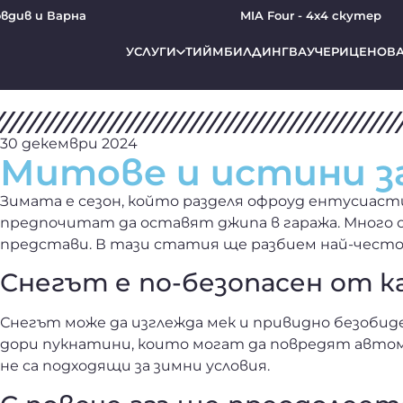
див и Варна
MIA Four - 4х4 скутер
УСЛУГИ
ТИЙМБИЛДИНГ
ВАУЧЕРИ
ЦЕНОВА
30 декември 2024
Митове и истини з
Зимата е сезон, който разделя офроуд ентусиаст
предпочитат да оставят джипа в гаража. Много 
представи. В тази статия ще разбием най-чест
Снегът е по-безопасен от к
Снегът може да изглежда мек и привидно безобиде
дори пукнатини, които могат да повредят автомо
не са подходящи за зимни условия.