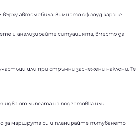
л върху автомобила. Зимното офроуд каране
спрете и анализирайте ситуацията, вместо да
участъци или при стръмни заснежени наклони. Те
т идва от липсата на подготовка или
го за маршрута си и планирайте пътуването