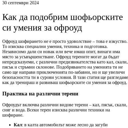
30 септември 2024
Как да подобрим шофьорските
си умения за офроуд
Офроуд шофирането не е просто удоволствие – това е изкуство.
То изисква специални умения, техника и подготовка.
Независимо дали си новак или вече имаш опит, винаги има
място за усъвършенстване. Офроуд терените могат да бъдат
непредсказуеми, с различни предизвикателства като кал, скали,
пясък и стръмни склонове. Подобряването на уменията ти не
само ще направи приключенията по-забавни, но и ще увеличи
безопасността ти в сурови условия. В тази статия ще разгледам
как да тренираш и развиваш шофьорските си умения за офроуд.
Практика на различни терени
Офроудът включва различни видове терени – кал, пясък, скали,
сняг и вода. Всеки терен изисква различни техники на
шофиране.
Кал
: в калта автомобилът може лесно да загуби