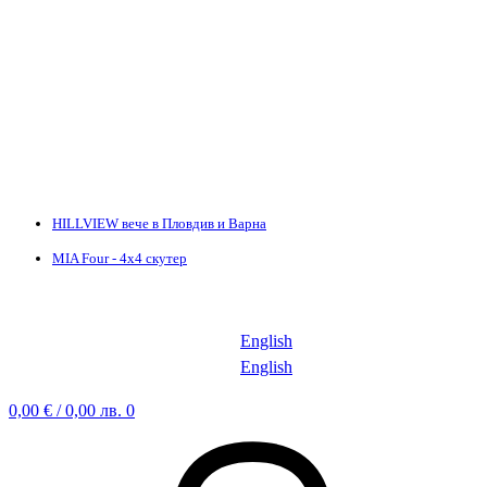
HILLVIEW вече в Пловдив и Варна
MIA Four - 4х4 скутер
English
English
0,00
€
/ 0,00 лв.
0