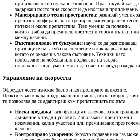
при изкачване и спускане е ключово. Практикувай как да
задържаш постоянна скорост и да избягваш приплъзване.
Маневриране в тесни пространства
: развивай умения за
прецизно шофиране, като тренираш маневриране в тесни
пътеки и около препятствия. Тези умения са полезни,
когато трябва да преминеш през тесни горски пътеки или
между камъни.
Възстановяване от буксуване
: научи се да разпознаваш
признаците на загуба на сцепление и как да реагираш,
когато се окажеш в такова състояние. Техники като
използване на лебедка или подлагане на твърда
повърхност под гумите могат да спасят офроуд разходката
Управление на скоростта
Офроудът често изисква бавно и контролирано движение.
Практикувай как да поддържаш постоянна, ниска скорост, коят
ти позволява да се адаптираш към препятствията по пътя.
Ниска предавка
: тази функция е ключова за контролиран
движение в трудни условия. Използвай я при стръмни
изкачвания, кални участъци или преминаване през голем
камъни.
Контролирано ускорение
: бързото подаване на газ може
да доведе до загуба на сцепление или блокиране на