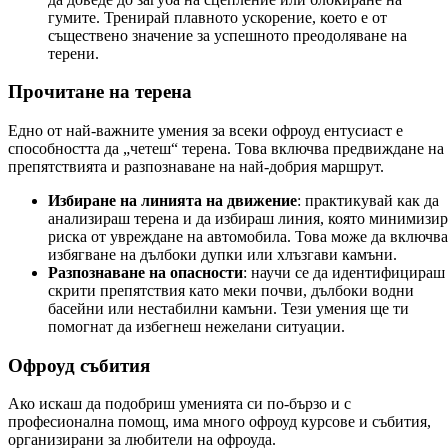
гумите. Тренирай плавното ускорение, което е от
съществено значение за успешното преодоляване на
терени.
Прочитане на терена
Едно от най-важните умения за всеки офроуд ентусиаст е
способността да „четеш“ терена. Това включва предвиждане на
препятствията и разпознаване на най-добрия маршрут.
Избиране на линията на движение
: практикувай как да
анализираш терена и да избираш линия, която минимизир
риска от увреждане на автомобила. Това може да включва
избягване на дълбоки дупки или хлъзгави камъни.
Разпознаване на опасности
: научи се да идентифицираш
скрити препятствия като меки почви, дълбоки водни
басейни или нестабилни камъни. Тези умения ще ти
помогнат да избегнеш нежелани ситуации.
Офроуд събития
Ако искаш да подобриш уменията си по-бързо и с
професионална помощ, има много офроуд курсове и събития,
организирани за любители на офроуда.