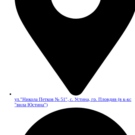
ул."Никола Петков № 51", с. Устина, гр. Пловдив (в к-кс
"вила Юстина")