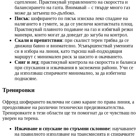
сцепление. Практикувай управлението на скоростта и
балансирането на газта. Внимавай – с твърде много газ
може да затънеш по-дълбоко.
Пясък
: шофирането по пясък изисква леко спадане на
налягането в гумите, за да се увеличи контактната площ.
Практикувай плавното подаване на газ и избягвай резки
маневри, които могат да доведат до загуба на контрол.
Скали и препятствия
: при скалист терен трябва да се
движиш бавно и внимателно. Усъвършенствай уменията
си в избора на линия, като търсиш най-подходящия
маршрут с минимален риск за шасито и окачването.
Сняг и лед
: практикувай контрола на скоростта и баланса
при спускания и изкачвания в заснежени райони. Учи се
да използваш спирачките минимално, за да избегнеш
поднасяне.
Тренировки
Офроуд шофирането включва не само каране по права линия, а
преодоляване на различни технически предизвикателства.
Тренировките в тези области ще ти помогнат да се чувстваш по
уверен на терена.
Изкачване и спускане по стръмни склонове
: научаванет
на правилното използване на трансмисията и спирачките