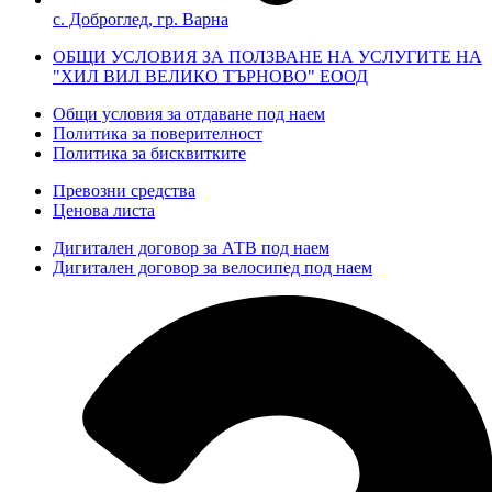
с. Доброглед, гр. Варна
ОБЩИ УСЛОВИЯ ЗА ПОЛЗВАНЕ НА УСЛУГИТЕ НА
"ХИЛ ВИЛ ВЕЛИКО ТЪРНОВО" ЕООД
Общи условия за отдаване под наем
Политика за поверителност
Политика за бисквитките
Превозни средства
Ценова листа
Дигитален договор за АТВ под наем
Дигитален договор за велосипед под наем