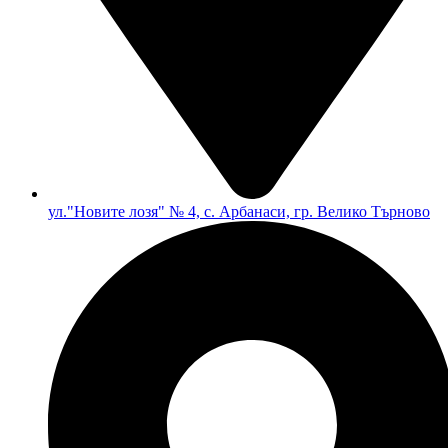
ул."Новите лозя" № 4, с. Арбанаси, гр. Велико Търново