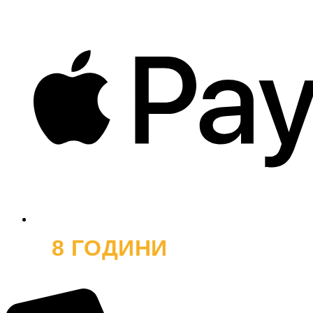
8 ГОДИНИ
ОФРОУД
и хиляди усмивки