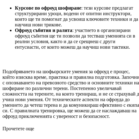
Курсове по офроуд шофиране
: тези курсове предлагат
структурирани уроци, водени от опитни инструктори,
които ще ти помогнат да усвоиш ключовите техники и да
научиш нови трикове.
Офроуд събития и ралита
: участието в организирани
офроуд събития ще ти позволи да тестваш уменията си в
реални условия, както и да се срещнеш с други
ентусиасти, от които можеш да научиш нови тактики.
Подобряването на шофьорските умения за офроуд е процес,
който изисква време, практика и правилна подготовка. Започн
с опознаването на превозното средство и основните техники на
шофиране по различни терени. Постепенно увеличавай
сложността на терените, на които тренираш, и не се страхувай 
учиш нови умения. От техническите аспекти на офроуда до
умението да четеш терена и да комуникираш ефективно с екип
си. С правилната тренировка, ще можеш да се наслаждаваш на
офроуд приключенията с увереност и безопасност.
Прочетете още