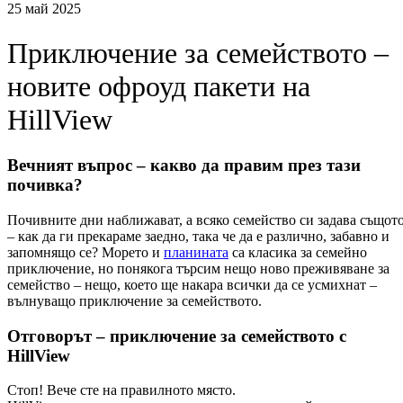
25 май 2025
Приключение за семейството –
новите офроуд пакети на
HillView
Вечният въпрос – какво да правим през тази
почивка?
Почивните дни наближават, а всяко семейство си задава същот
– как да ги прекараме заедно, така че да е различно, забавно и
запомнящо се? Морето и
планината
са класика за семейно
приключение, но понякога търсим нещо ново преживяване за
семейство – нещо, което ще накара всички да се усмихнат –
вълнуващо приключение за семейството.
Отговорът – приключение за семейството с
HillView
Стоп! Вече сте на правилното място.