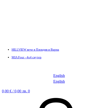
HILLVIEW вече в Пловдив и Варна
MIA Four - 4х4 скутер
English
English
0,00
€
/ 0,00 лв.
0