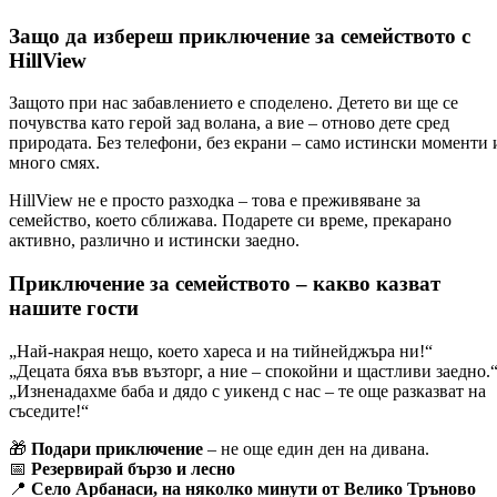
Защо да избереш приключение за семейството с
HillView
Защото при нас забавлението е споделено. Детето ви ще се
почувства като герой зад волана, а вие – отново дете сред
природата. Без телефони, без екрани – само истински моменти 
много смях.
HillView не е просто разходка – това е преживяване за
семейство, което сближава. Подарете си време, прекарано
активно, различно и истински заедно.
Приключение за семейството – какво казват
нашите гости
„Най-накрая нещо, което хареса и на тийнейджъра ни!“
„Децата бяха във възторг, а ние – спокойни и щастливи заедно.
„Изненадахме баба и дядо с уикенд с нас – те още разказват на
съседите!“
🎁
Подари приключение
– не още един ден на дивана.
📅
Резервирай бързо и лесно
📍
Село Арбанаси, на няколко минути от Велико Тръново