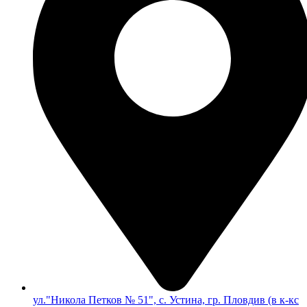
ул."Никола Петков № 51", с. Устина, гр. Пловдив (в к-кс