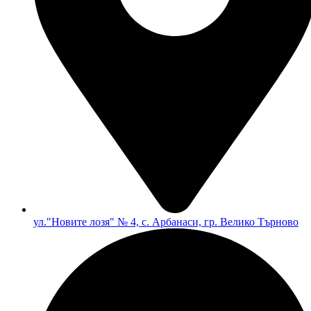
ул."Новите лозя" № 4, с. Арбанаси, гр. Велико Търново