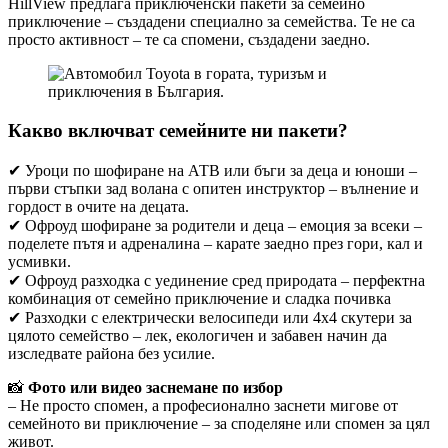
HillView предлага приключенски пакети за семейно
приключение – създадени специално за семейства. Те не са
просто активност – те са спомени, създадени заедно.
Какво включват семейните ни пакети?
✔ Уроци по шофиране на АТВ или бъги за деца и юноши –
първи стъпки зад волана с опитен инструктор – вълнение и
гордост в очите на децата.
✔ Офроуд шофиране за родители и деца – емоция за всеки –
поделете пътя и адреналина – карате заедно през гори, кал и
усмивки.
✔ Офроуд разходка с уединение сред природата – перфектна
комбинация от семейно приключение и сладка почивка
✔ Разходки с електрически велосипеди или 4х4 скутери за
цялото семейство – лек, екологичен и забавен начин да
изследвате района без усилие.
📸
Фото или видео заснемане по избор
– Не просто спомен, а професионално заснети мигове от
семейното ви приключение – за споделяне или спомен за цял
живот.