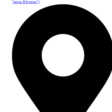
"вила Юстина")