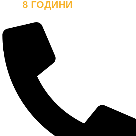
8 ГОДИНИ
ОФРОУД
и хиляди усмивки