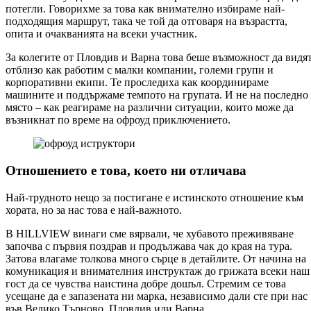
потегли. Говорихме за това как внимателно избираме най-
подходящия маршрут, така че той да отговаря на възрастта,
опита и очакванията на всеки участник.
За колегите от Пловдив и Варна това беше възможност да видя
отблизо как работим с малки компании, големи групи и
корпоративни екипи. Те проследиха как координираме
машините и поддържаме темпото на групата. И не на последно
място – как реагираме на различни ситуации, които може да
възникнат по време на офроуд приключението.
Отношението е това, което ни отличава
Най-трудното нещо за постигане е истинското отношение към
хората, но за нас това е най-важното.
В HILLVIEW винаги сме вярвали, че хубавото преживяване
започва с първия поздрав и продължава чак до края на тура.
Затова влагаме толкова много сърце в детайлите. От начина на
комуникация и внимателния инструктаж до грижата всеки наш
гост да се чувства наистина добре дошъл. Стремим се това
усещане да е запазената ни марка, независимо дали сте при нас
във Велико Търново, Пловдив или Варна.