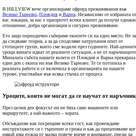
В HILLVIEW вече организираме офроуд преживявания във
Велико Търново
,
Пловдив
и
Варна
. Независимо от избраната о
вас локация, за нас е приоритет всеки клиент да получи еднакв
отношение, добра организация и сигурно преживяване.
Ето защо периодично събираме екипите си на едно място. Не за
да следваме теория, а за да споделяме натрупания опит от
стотиците групи, които сме водили през годините. Най-ценнит
уроци винаги идват от реалните ситуации, а не от наръчниците
Миналата събота нашите колеги от Пловдив и Варна прекараха
един ден с екипа ни във Велико Търново. Те се потопиха в
реалната работа и се включиха в организацията на нашите
турове, участвайки във всяка стъпка от процеса
Уроците, които не могат да се научат от наръчник
През целия ден фокусът ни не бяха само машините или
маршрутите, а най-важното – хората.
Обсъждахме как посрещаме всеки гост, как провеждаме
инструктажите си с търпение и грижа и как да преценяваме ког
някой има нужда от малко повече време и внимание, преди да