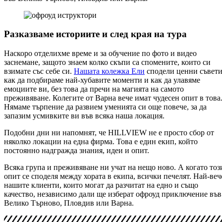
Разказваме историите и след края на тура
Наскоро отделихме време и за обучение по фото и видео
заснемане, защото знаем колко скъпи са спомените, които си
взимате със себе си.
Нашата колежка Ели
сподели ценни съвет
как да подбираме най-хубавите моменти и как да улавяме
емоциите ви, без това да пречи на магията на самото
преживяване. Колегите от Варна вече имат чудесен опит в това
Нямаме търпение да развием уменията си още повече, за да
запазим усмивките ви във всяка наша локация.
Подобни дни ни напомнят, че HILLVIEW не е просто сбор от
няколко локации на една фирма. Това е един екип, който
постоянно надгражда знания, идеи и опит.
Всяка група и преживяване ни учат на нещо ново. А когато тоз
опит се споделя между хората в екипа, всички печелят. Най-веч
нашите клиенти, които могат да разчитат на едно и също
качество, независимо дали ще изберат офроуд приключение във
Велико Търново, Пловдив или Варна.