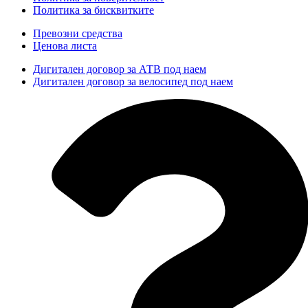
Политика за бисквитките
Превозни средства
Ценова листа
Дигитален договор за АТВ под наем
Дигитален договор за велосипед под наем