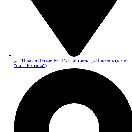
ул."Никола Петков № 51", с. Устина, гр. Пловдив (в к-кс
"вила Юстина")