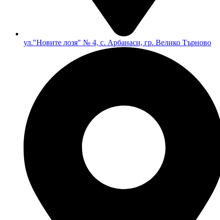
ул."Новите лозя" № 4, с. Арбанаси, гр. Велико Търново