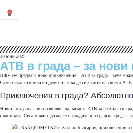
Резервации
0
30 юни 2025
АТВ в града – за нов
HillView предлага ново приключение – АТВ за града – вече может
Само няколко клика ви делят от това да се качите на своето АТ
Приключения в града? Абсолютно
Новата ни услуга ви позволява да наемете АТВ за разходка в гра
планината. Сега можете да му се насладите и в градска среда – з