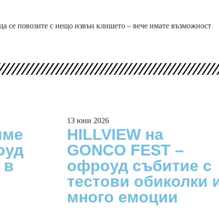
 да се повозите с нещо извън клишето – вече имате възможност
13 юни 2026
яме
HILLVIEW на
оуд
GONCO FEST –
 в
офроуд събитие с
тестови обиколки 
много емоции