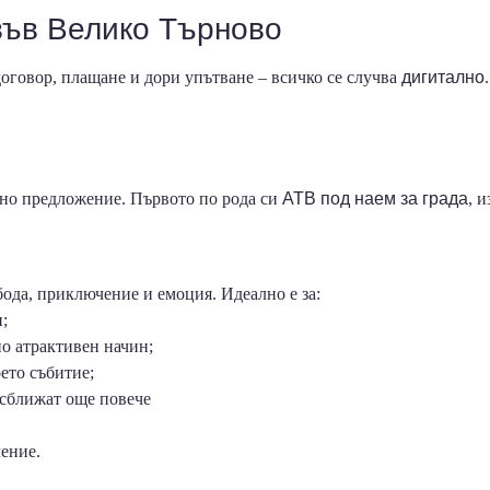
във Велико Търново
договор, плащане и дори упътване – всичко се случва
дигитално
ивно предложение. Първото по рода си
АТВ под наем за града
, 
обода, приключение и емоция. Идеално е за:
;
по атрактивен начин;
ето събитие;
 сближат още повече
чение.