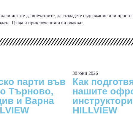
дали искате да впечатлите, да създадете съдържание или просто
бодата. Града и приключенията ви очакват.
30 юни 2026
ско парти във
Как подготв
о Търново,
нашите офр
ив и Варна
инструктори
LLVIEW
HILLVIEW