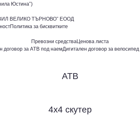
"вила Юстина")
ВИЛ ВЕЛИКО ТЪРНОВО" ЕООД
ност
Политика за бисквитките
Превозни средства
Ценова листа
н договор за АТВ под наем
Дигитален договор за велосипед
АТВ
4х4 скутер