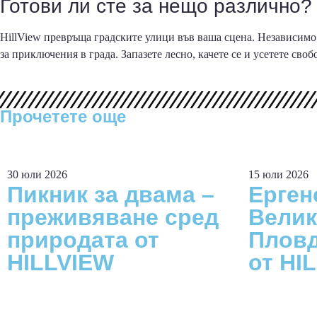
Готови ли сте за нещо различно?
HillView превръща градските улици във ваша сцена. Независимо 
за приключения в града. Запазете лесно, качете се и усетете сво
Прочетете още
30 юли 2026
15 юли 2026
Пикник за двама –
Ерген
преживяване сред
Велик
природата от
Пловд
HILLVIEW
от HI