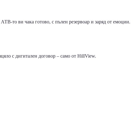
. АТВ-то ви чака готово, с пълен резервоар и заряд от емоции.
изцяло с дигитален договор – само от HillView.