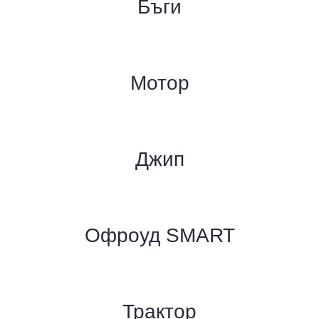
Бъги
Мотор
Джип
Офроуд SMART
Трактор