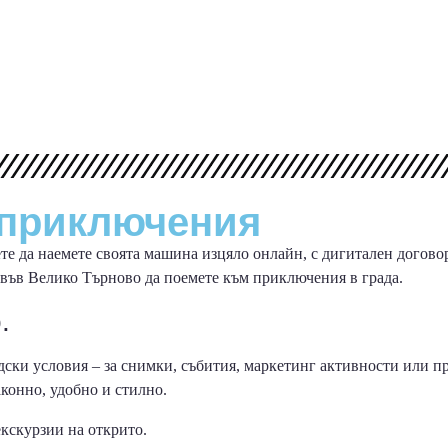
и приключения
е да наемете своята машина изцяло онлайн, с дигитален договор 
В във Велико Търново да поемете към приключения в града.
.
дски условия – за снимки, събития, маркетинг активности или пр
аконно, удобно и стилно.