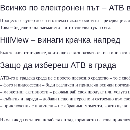
Всичко по електронен път – АТВ 
Процесът е супер лесен и отнема няколко минути – резервация, 
Това е бъдещето на наемането – и то започва тук и сега.
HillView – винаги крачка напред
Бъдете част от първите, които ще се възползват от това иноват
Защо да избереш АТВ в града
АТВ-то в градска среда не е просто превозно средство – то е св
– фото и видеосесии – бъди различен и привлечи всички погледи
– маркетинг активности – рекламирай своя продукт или услуга 
– събития и паради – добави нещо интересно и ектремно към сво
– приключения с приятели – незабравими моменти, които ще ви
Няма как да останеш незабелязан зад кормилото на това приклю