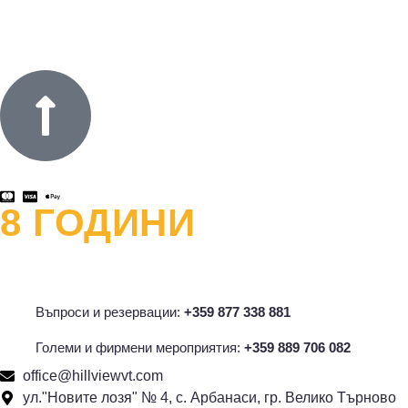
8 ГОДИНИ
ОФРОУД
и хиляди усмивки
Въпроси и резервации:
+359 877 338 881
Големи и фирмени мероприятия:
+359 889 706 082
office@hillviewvt.com
ул."Новите лозя" № 4, с. Арбанаси, гр. Велико Търново