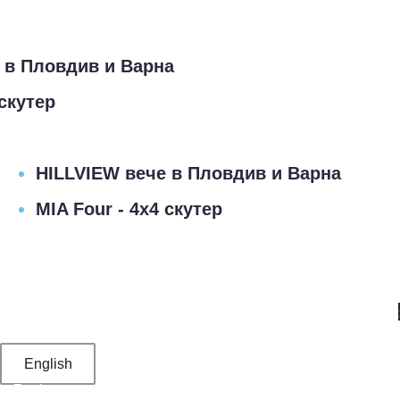
Пловдив и Варна
тер
HILLVIEW вече в Пловдив и Варна
MIA Four - 4х4 скутер
УСЛУГИ
ТИЙМБИЛДИНГ
ВАУЧЕРИ
ЦЕНОВА ЛИСТА
НОВИНИ
КОНТАКТИ
English
Профил