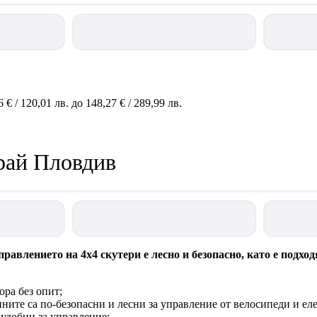
€ / 120,01 лв. до 148,27 € / 289,99 лв.
край Пловдив
равлението на 4х4 скутери е лесно и безопасно, като е подх
ра без опит;
ините са по-безопасни и лесни за управление от велосипеди и е
удобни за управление;