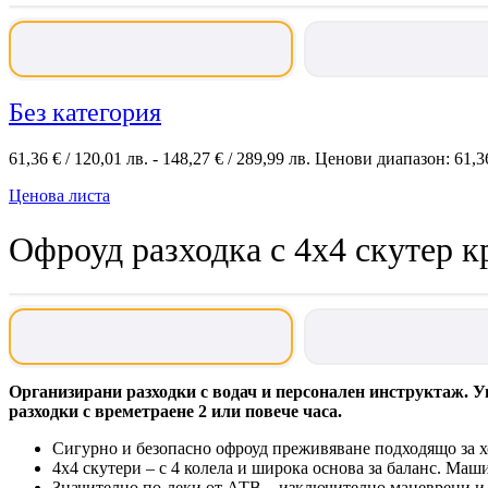
Без категория
61,36
€
/ 120,01 лв.
-
148,27
€
/ 289,99 лв.
Ценови диапазон: 61,36 
Ценова листа
Офроуд разходка с 4х4 скутер 
Организирани разходки с водач и персонален инструктаж. Уп
разходки с времетраене 2 или повече часа.
Сигурно и безопасно офроуд преживяване подходящо за хо
4х4 скутери – с 4 колела и широка основа за баланс. Маш
Значително по-леки от АТВ – изключително маневрени и 