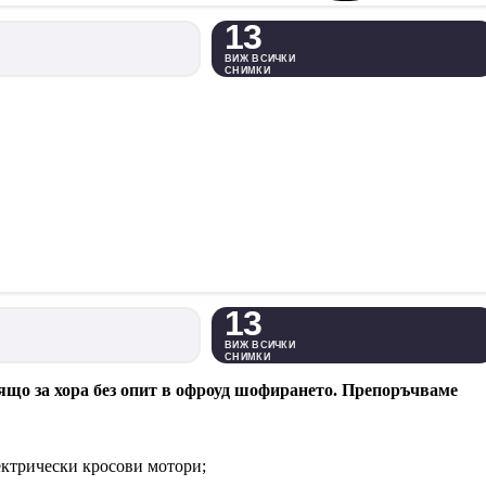
13
ВИЖ ВСИЧКИ
СНИМКИ
13
ВИЖ ВСИЧКИ
СНИМКИ
одящо за хора без опит в офроуд шофирането. Препоръчваме
лектрически кросови мотори;