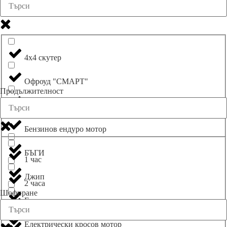
4х4 скутер
Oфроуд "СМАРТ"
Продължителност
АТВ
Бензинов ендуро мотор
БЪГИ
1 час
Джип
2 часа
Шофиране
Електрически велосипед
3 часа
Електрически кросов мотор