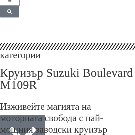
категории
Круизър Suzuki Boulevard
M109R
Изживейте магията на
моторната свобода с най-
мощния заводски круизър