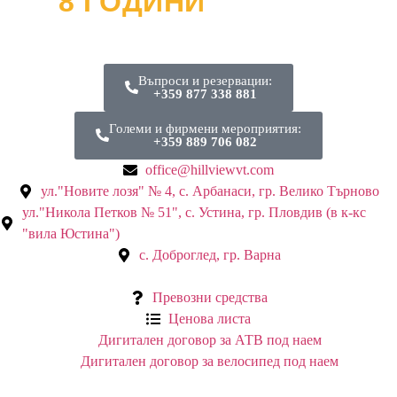
8 ГОДИНИ
ОФРОУД
и хиляди усмивки
Въпроси и резервации:
+359 877 338 881
Големи и фирмени мероприятия:
+359 889 706 082
office@hillviewvt.com
ул."Новите лозя" № 4, с. Арбанаси, гр. Велико Търново
ул."Никола Петков № 51", с. Устина, гр. Пловдив (в к-кс
"вила Юстина")
с. Доброглед, гр. Варна
Превозни средства
Ценова листа
Дигитален договор за АТВ под наем
Дигитален договор за велосипед под наем