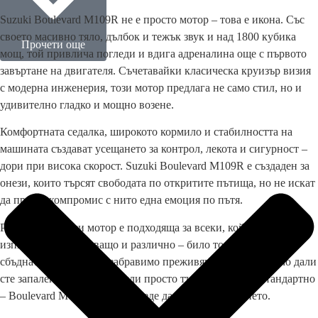
Suzuki Boulevard M109R не е просто мотор – това е икона. Със
своето масивно тяло, дълбок и тежък звук и над 1800 кубика
Прочети още
мощ, той привлича погледи и вдига адреналина още с първото
завъртане на двигателя. Съчетавайки класическа круизър визия
с модерна инженерия, този мотор предлага не само стил, но и
удивително гладко и мощно возене.
Комфортната седалка, широкото кормило и стабилността на
машината създават усещането за контрол, лекота и сигурност –
дори при висока скорост. Suzuki Boulevard M109R е създаден за
онези, които търсят свободата по откритите пътища, но не искат
да правят компромис с нито една емоция по пътя.
Разходката с този мотор е подходяща за всеки, който иска да
изпита нещо вълнуващо и различно – било то като подарък,
сбъдната мечта или незабравимо преживяване. Независимо дали
сте запален моторен фен или просто търсите нещо нестандартно
– Boulevard M109R ще ви отведе далеч от ежедневието.