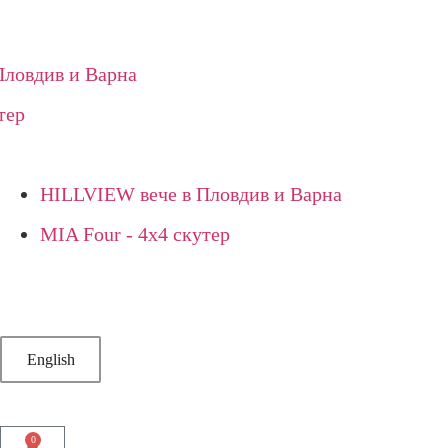
овдив и Варна
ер
HILLVIEW вече в Пловдив и Варна
MIA Four - 4х4 скутер
English
0