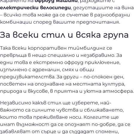
Карането на
офроуд машини
,
разходките с
електрически велосипеди
,
дегустациите на вина
– всичко това може да се съчетае в разнообразни
комбинации според вашите предпочитания.
За всеки стил и всяка група
Така всеки корпоративен тиймбилдинг се
превръща в нещо специално и незабравимо. За
едни това е екстремно офроуд приключение,
изпълнено с адреналин, смях и общи
предизвикателства. За други – по-спокоен ден,
посветен на опознаване на местната култура,
природа и вкусове, в приятна и уютна атмосфера.
Независимо какъв стил ще изберете, най-
важното са силните чувства и сближаването,
които това преживяване носи. Колегите ще
имат възможност да се опознаят по-добре, да се
забавляват от сърце и да създадат спомени,