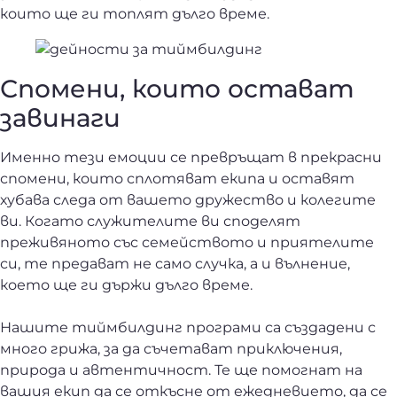
които ще ги топлят дълго време.
Спомени, които остават
завинаги
Именно тези емоции се превръщат в прекрасни
спомени, които сплотяват екипа и оставят
хубава следа от вашето дружество и колегите
ви. Когато служителите ви споделят
преживяното със семейството и приятелите
си, те предават не само случка, а и вълнение,
което ще ги държи дълго време.
Нашите тиймбилдинг програми са създадени с
много грижа, за да съчетават приключения,
природа и автентичност. Те ще помогнат на
вашия екип да се откъсне от ежедневието, да се