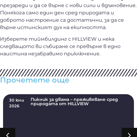
презареди и да се върне с нови сили и вдъхновение.
Понякога само един ден сред природата и
доброто настроение са достатъчни, за да се
върне истинският дух на екипността.
Изберете тиймбилдинг с HILLVIEW и нека
следващото ви събиране се превърне в едно
наистина незабравимо приключение.
Прочетете още
Пикник за двама – преживяване сред
30 юли
природата от HILLVIEW
2026