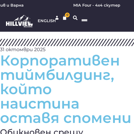
ив и Варна
MIA Four - 4х4 скутер
0
ENGLISH
31 октомври 2025
Корпоративен
тиймбилдинг,
който
наистина
оставя спомени
Обикновен срещу