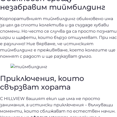
незабравим тиймбилдинг
Корпоративният тиймбилдинг обикновено има
за цел да сплоти колектива и да създаде хубави
спомени. Но често се случва да са просто познати
игри и щафети, които бързо отшумяват. При нас
е различно! Ние вярваме, че истинският
тиймбилдинг
е преживяване, което колегите ще
помнят с радост и ще разказват дълго.
Приключения, които
свързват хората
С HILLVIEW вашият екип ще има не просто
занимания, а истински приключения – вълнуващи
моменти, които сближават по естествен начин.