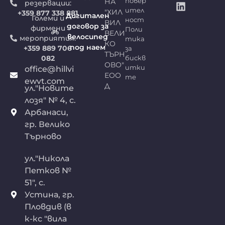
НА
повер
резервации:
ител
"ХИЛ
+359 877 338 881
Дигитален
Големи и
ност
ВИЛ
договор за
фирмени
Поли
ВЕЛИ
велосипед
мероприятия:
тика
КО
под наем
+359 889 706
за
ТЪРН
082
бискв
ОВО"
итки
office@hillvi
ЕОО
те
ewvt.com
Д
ул."Новите
лозя" № 4, с.
Арбанаси,
гр. Велико
Търново
ул."Никола
Петков №
51", с.
Устина, гр.
Пловдив (в
к-кс "вила